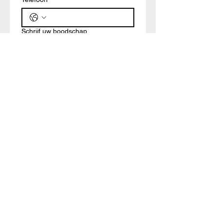
Schrijf uw boodschap
Verzenden
MOVEMENT IS LIFE
Blandenstraat 240, 3053 Haasrode
(tegenover kerk van Blanden)
016 40 14 22
Conctact
© Pieter Derycke 2024