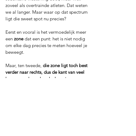
zoveel als overtrainde atleten. Dat weten 
we al langer. Maar waar op dat spectrum 
ligt die sweet spot nu precies?
Eerst en vooral is het vermoedelijk meer 
een 
zone
 dat een punt: het is niet nodig 
om elke dag precies te meten hoeveel je 
beweegt.
Maar, ten tweede, 
die zone ligt toch best 
verder naar rechts, dus de kant van veel 
bewegen, dan velen denken
. Jager-
verzamelaars bewegen zo goed als 
dagelijks best veel aan matige intensiteit, 
met regelmatig stukken hoge intensiteit. 
Ze doen dit van kleins af aan tot in hun 
oude dag. Een zittende leefstijl proberen 
te compenseren met drie keer per week 
een half uurtje lopen is niet voldoende. 
De WHO richtlijnen (150 minuten per 